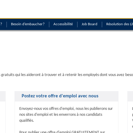
i?
Besoin d’embaucher?
Accessibilité
Job Board
Résolution des Li
gratuits qui les aideront à trouver et à retenir les employés dont vous avez beso
Postez votre offre d'emploi avec nous
Envoyez-nous vos offres d'emploi, nous les publierons sur
nos sites d'emploi et les enverrons à nos candidats
qualifiés.
Pour publier une offre d'emploi GRATUITEMENT sur